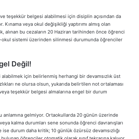
 ve teşekkür belgesi alabilmesi için disiplin açısından da
. Kınama veya okul değişikliği yaptırımı almış olan
k, alınan bu cezaların 20 Haziran tarihinden önce öğrenci
e-okul sistemi üzerinden silinmesi durumunda öğrenciler
el Değil!
i alabilmek için belirlenmiş herhangi bir devamsızlık üst
ıkları ne olursa olsun, yukarıda belirtilen not ortalaması
ir veya teşekkür belgesi almalarına engel bir durum
 anlamına gelmiyor. Ortaokullarda 20 günün üzerinde
 veya kalma durumları sene sonunda öğrenci davranışları
e ise durum daha kritik; 10 günlük özürsüz devamsızlığı
ulunan öğrenciler otomatik olarak sınıf tekrarına kalıyor.