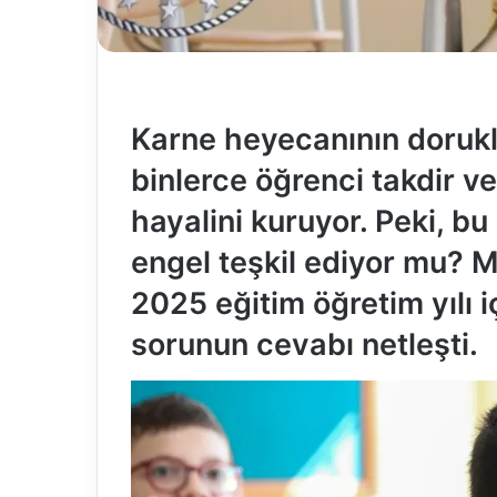
Karne heyecanının dorukla
binlerce öğrenci takdir v
hayalini kuruyor. Peki, b
engel teşkil ediyor mu? Mi
2025 eğitim öğretim yılı iç
sorunun cevabı netleşti.