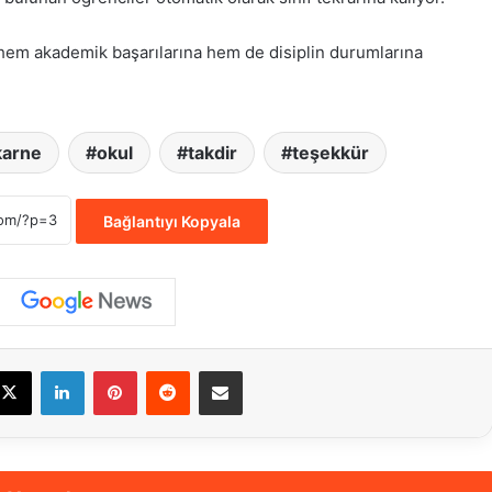
n hem akademik başarılarına hem de disiplin durumlarına
karne
okul
takdir
teşekkür
Bağlantıyı Kopyala
cebook
X
LinkedIn
Pinterest
Reddit
E-Posta ile paylaş