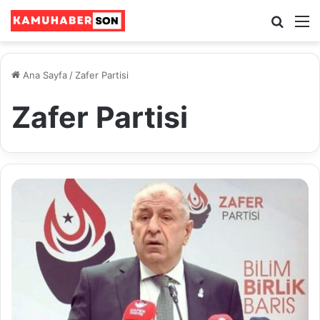
Ara
M
Ana Sayfa
/
Zafer Partisi
Zafer Partisi