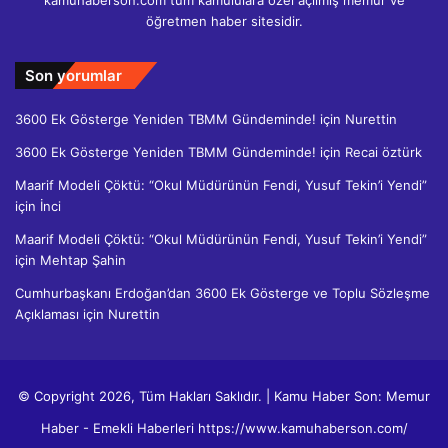
kamuhaberson.com tüm kamululara özel açılmış memur ve
öğretmen haber sitesidir.
Son yorumlar
3600 Ek Gösterge Yeniden TBMM Gündeminde!
için
Nurettin
3600 Ek Gösterge Yeniden TBMM Gündeminde!
için
Recai öztürk
Maarif Modeli Çöktü: “Okul Müdürünün Fendi, Yusuf Tekin’i Yendi”
için
İnci
Maarif Modeli Çöktü: “Okul Müdürünün Fendi, Yusuf Tekin’i Yendi”
için
Mehtap Şahin
Cumhurbaşkanı Erdoğan’dan 3600 Ek Gösterge ve Toplu Sözleşme
Açıklaması
için
Nurettin
© Copyright 2026, Tüm Hakları Saklıdır. | Kamu Haber Son: Memur
Haber - Emekli Haberleri https://www.kamuhaberson.com/