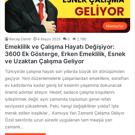
Memurlar
Recep Demir
4 Mayıs 2025
0
2.780
Emeklilik ve Çalışma Hayatı Değişiyor:
3600 Ek Gösterge, Erken Emeklilik, Esnek
ve Uzaktan Çalışma Geliyor
Türkiye’de çalışma hayatı son yıllarda büyük bir dönüşümden
geçiyor. Yeni düzenlemelerle çalışanlardan emeklilere, esnaftan
ev kadınlarına kadar geniş bir kesimin yaşamına dokunacak
önemli adımlar atılıyor. Hedef, sadece çalışma koşullarını
iyileştirmek değil, aynı zamanda toplumun genel refah
seviyesini yükseltmek. Peki, hangi değişiklikler yolda? İşte
merak edilen başlıklar… Kamuya Yarı Zamanlı Çalışma Geliyor
Özel sektörde uzun süredir uygulanan tam maaşla yarı
zamanlı…