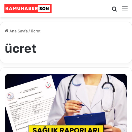
Ara
M
Ana Sayfa
/
ücret
ücret