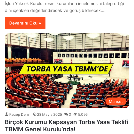
İşleri Yüksek Kurulu, resmi kurumların incelemesini talep ettiği
dini içerikleri değerlendirecek ve görüş bildirecek.…
Devamını Oku »
Manşet
Recep Demir
28 Mayıs 2025
0
5.095
Birçok Kurumu Kapsayan Torba Yasa Teklifi
TBMM Genel Kurulu’nda!