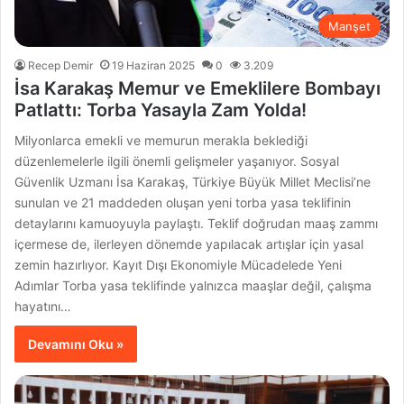
Manşet
Recep Demir
19 Haziran 2025
0
3.209
İsa Karakaş Memur ve Emeklilere Bombayı
Patlattı: Torba Yasayla Zam Yolda!
Milyonlarca emekli ve memurun merakla beklediği
düzenlemelerle ilgili önemli gelişmeler yaşanıyor. Sosyal
Güvenlik Uzmanı İsa Karakaş, Türkiye Büyük Millet Meclisi’ne
sunulan ve 21 maddeden oluşan yeni torba yasa teklifinin
detaylarını kamuoyuyla paylaştı. Teklif doğrudan maaş zammı
içermese de, ilerleyen dönemde yapılacak artışlar için yasal
zemin hazırlıyor. Kayıt Dışı Ekonomiyle Mücadelede Yeni
Adımlar Torba yasa teklifinde yalnızca maaşlar değil, çalışma
hayatını…
Devamını Oku »