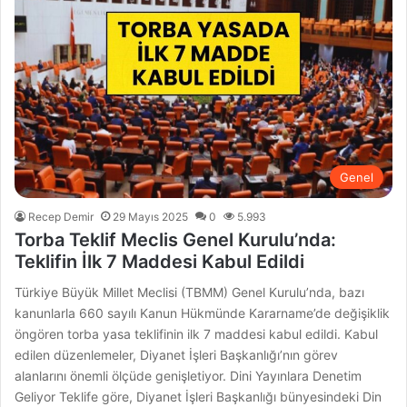
Genel
Recep Demir
29 Mayıs 2025
0
5.993
Torba Teklif Meclis Genel Kurulu’nda:
Teklifin İlk 7 Maddesi Kabul Edildi
Türkiye Büyük Millet Meclisi (TBMM) Genel Kurulu’nda, bazı
kanunlarla 660 sayılı Kanun Hükmünde Kararname’de değişiklik
öngören torba yasa teklifinin ilk 7 maddesi kabul edildi. Kabul
edilen düzenlemeler, Diyanet İşleri Başkanlığı’nın görev
alanlarını önemli ölçüde genişletiyor. Dini Yayınlara Denetim
Geliyor Teklife göre, Diyanet İşleri Başkanlığı bünyesindeki Din