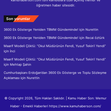
kamuhaberson.com tüm kamululara özel açılmış memur ve
öğretmen haber sitesidir.
Son yorumlar
3600 Ek Gösterge Yeniden TBMM Gündeminde!
için
Nurettin
3600 Ek Gösterge Yeniden TBMM Gündeminde!
için
Recai öztürk
Maarif Modeli Çöktü: “Okul Müdürünün Fendi, Yusuf Tekin’i Yendi”
için
İnci
Maarif Modeli Çöktü: “Okul Müdürünün Fendi, Yusuf Tekin’i Yendi”
için
Mehtap Şahin
Cumhurbaşkanı Erdoğan’dan 3600 Ek Gösterge ve Toplu Sözleşme
Açıklaması
için
Nurettin
© Copyright 2026, Tüm Hakları Saklıdır. | Kamu Haber Son: Memur
Haber - Emekli Haberleri https://www.kamuhaberson.com/