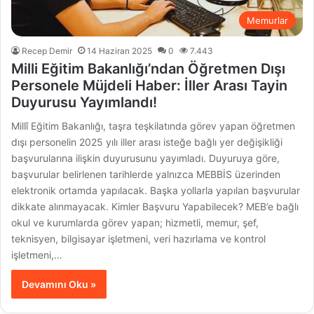
Memurlar
Recep Demir
14 Haziran 2025
0
7.443
Milli Eğitim Bakanlığı’ndan Öğretmen Dışı
Personele Müjdeli Haber: İller Arası Tayin
Duyurusu Yayımlandı!
Millî Eğitim Bakanlığı, taşra teşkilatında görev yapan öğretmen
dışı personelin 2025 yılı iller arası isteğe bağlı yer değişikliği
başvurularına ilişkin duyurusunu yayımladı. Duyuruya göre,
başvurular belirlenen tarihlerde yalnızca MEBBİS üzerinden
elektronik ortamda yapılacak. Başka yollarla yapılan başvurular
dikkate alınmayacak. Kimler Başvuru Yapabilecek? MEB’e bağlı
okul ve kurumlarda görev yapan; hizmetli, memur, şef,
teknisyen, bilgisayar işletmeni, veri hazırlama ve kontrol
işletmeni,…
Devamını Oku »