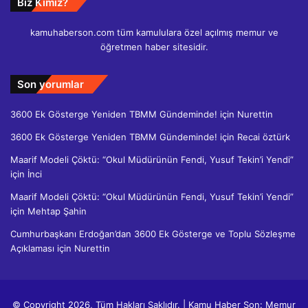
Biz Kimiz?
kamuhaberson.com tüm kamululara özel açılmış memur ve
öğretmen haber sitesidir.
Son yorumlar
3600 Ek Gösterge Yeniden TBMM Gündeminde!
için
Nurettin
3600 Ek Gösterge Yeniden TBMM Gündeminde!
için
Recai öztürk
Maarif Modeli Çöktü: “Okul Müdürünün Fendi, Yusuf Tekin’i Yendi”
için
İnci
Maarif Modeli Çöktü: “Okul Müdürünün Fendi, Yusuf Tekin’i Yendi”
için
Mehtap Şahin
Cumhurbaşkanı Erdoğan’dan 3600 Ek Gösterge ve Toplu Sözleşme
Açıklaması
için
Nurettin
© Copyright 2026, Tüm Hakları Saklıdır. | Kamu Haber Son: Memur