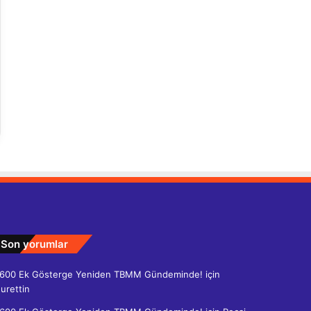
Son yorumlar
600 Ek Gösterge Yeniden TBMM Gündeminde!
için
urettin