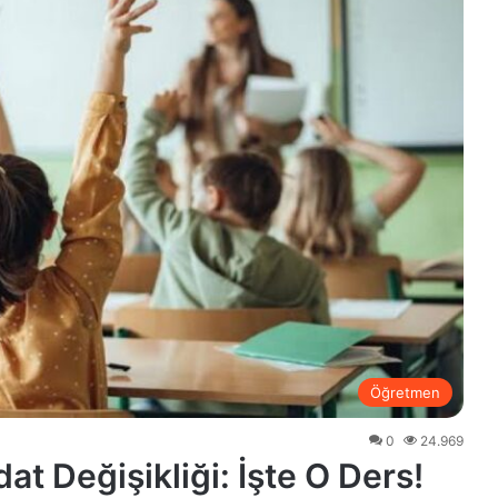
Öğretmen
0
24.969
t Değişikliği: İşte O Ders!