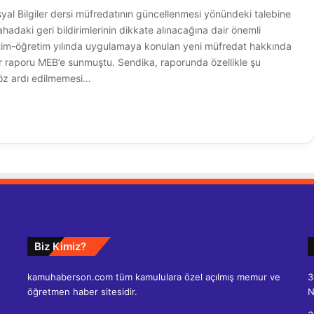
syal Bilgiler dersi müfredatının güncellenmesi yönündeki talebine
hadaki geri bildirimlerinin dikkate alınacağına dair önemli
itim-öğretim yılında uygulamaya konulan yeni müfredat hakkında
ir raporu MEB’e sunmuştu. Sendika, raporunda özellikle şu
 göz ardı edilmemesi…
Biz Kimiz?
kamuhaberson.com tüm kamululara özel açılmış memur ve
3
öğretmen haber sitesidir.
N