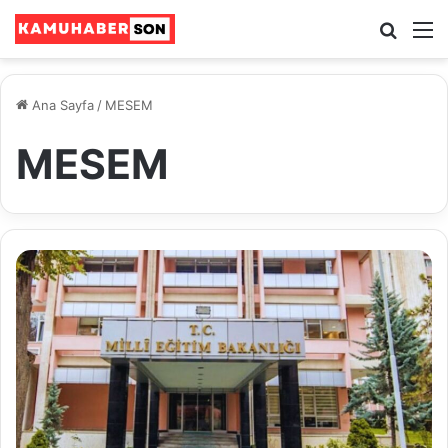
Ara
M
Ana Sayfa
/
MESEM
MESEM