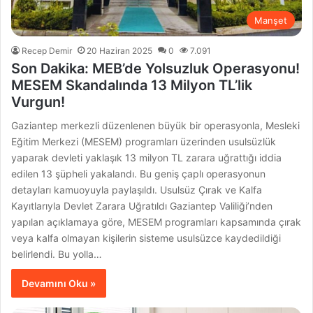
Manşet
Recep Demir
20 Haziran 2025
0
7.091
Son Dakika: MEB’de Yolsuzluk Operasyonu!
MESEM Skandalında 13 Milyon TL’lik
Vurgun!
Gaziantep merkezli düzenlenen büyük bir operasyonla, Mesleki
Eğitim Merkezi (MESEM) programları üzerinden usulsüzlük
yaparak devleti yaklaşık 13 milyon TL zarara uğrattığı iddia
edilen 13 şüpheli yakalandı. Bu geniş çaplı operasyonun
detayları kamuoyuyla paylaşıldı. Usulsüz Çırak ve Kalfa
Kayıtlarıyla Devlet Zarara Uğratıldı Gaziantep Valiliği’nden
yapılan açıklamaya göre, MESEM programları kapsamında çırak
veya kalfa olmayan kişilerin sisteme usulsüzce kaydedildiği
belirlendi. Bu yolla…
Devamını Oku »