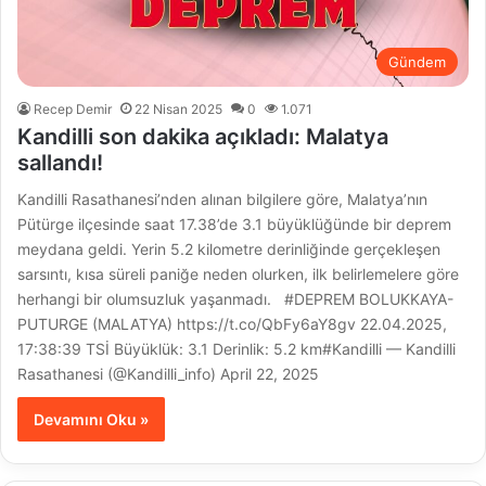
Gündem
Recep Demir
22 Nisan 2025
0
1.071
Kandilli son dakika açıkladı: Malatya
sallandı!
Kandilli Rasathanesi’nden alınan bilgilere göre, Malatya’nın
Pütürge ilçesinde saat 17.38’de 3.1 büyüklüğünde bir deprem
meydana geldi. Yerin 5.2 kilometre derinliğinde gerçekleşen
sarsıntı, kısa süreli paniğe neden olurken, ilk belirlemelere göre
herhangi bir olumsuzluk yaşanmadı. #DEPREM BOLUKKAYA-
PUTURGE (MALATYA) https://t.co/QbFy6aY8gv 22.04.2025,
17:38:39 TSİ Büyüklük: 3.1 Derinlik: 5.2 km#Kandilli — Kandilli
Rasathanesi (@Kandilli_info) April 22, 2025
Devamını Oku »