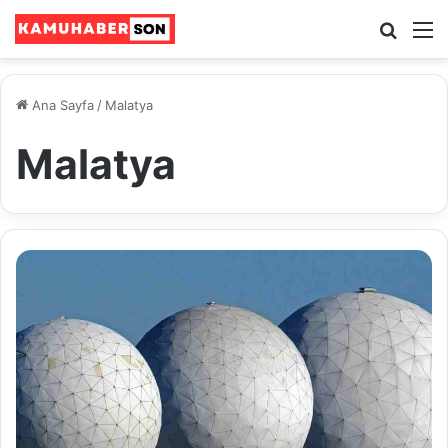
Ara
M
Ana Sayfa
/
Malatya
Malatya