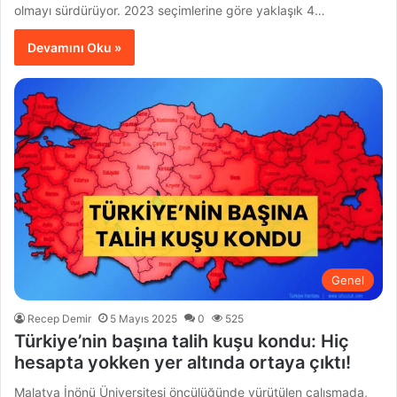
olmayı sürdürüyor. 2023 seçimlerine göre yaklaşık 4…
Devamını Oku »
Genel
Recep Demir
5 Mayıs 2025
0
525
Türkiye’nin başına talih kuşu kondu: Hiç
hesapta yokken yer altında ortaya çıktı!
Malatya İnönü Üniversitesi öncülüğünde yürütülen çalışmada,