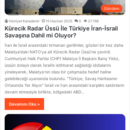
Gündem
Hürriyet Karademir
15 Haziran 2025
0
27.766
Kürecik Radar Üssü İle Türkiye İran-İsrail
Savaşına Dahil mi Oluyor?
İran ile İsrail arasındaki tırmanan gerilimler, gözleri bir kez daha
Malatya’daki NATO’ya ait Kürecik Radar Üssü’ne çevirdi.
Cumhuriyet Halk Partisi (CHP) Malatya İl Başkanı Barış Yıldız,
üssün dolaylı olarak İsrail’e istihbarat sağladığı iddialarını
yineleyerek, Malatya’nın olası bir çatışmada hedef haline
gelebileceği uyarısında bulundu. “Türkiye, Savaş Haritasının
Ortasında Yer Alıyor” İsrail ve İran arasındaki karşılıklı saldırıların
devam etmesiyle birlikte, bölgedeki ABD…
Devamını Oku »