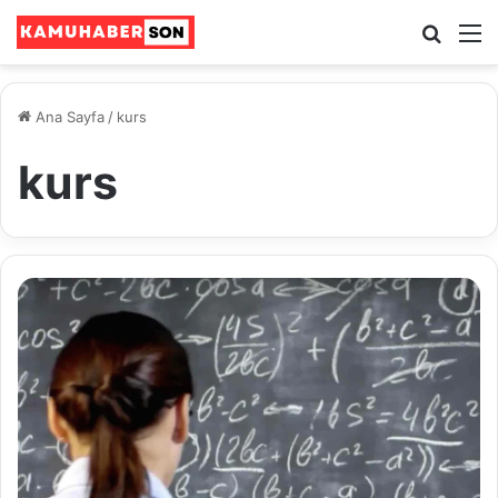
Ara
M
Ana Sayfa
/
kurs
kurs