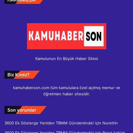
Kamulunun En Büyük Haber Sitesi
Biz Kimiz?
kamuhaberson.com tüm kamululara özel açılmış memur ve
öğretmen haber sitesidir.
Son yorumlar
3600 Ek Gösterge Yeniden TBMM Gündeminde!
için
Nurettin
3600 Ek Gösterge Yeniden TBMM Gündeminde!
için
Recai öztürk