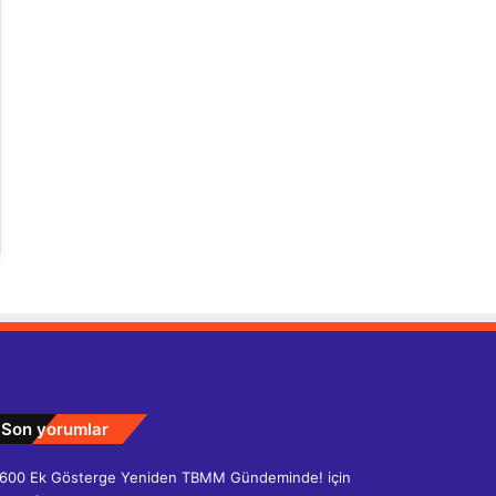
Son yorumlar
600 Ek Gösterge Yeniden TBMM Gündeminde!
için