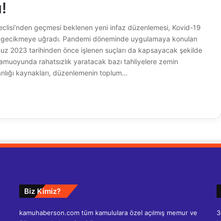
!
clisi’nden geçmesi beklenen yeni infaz düzenlemesi, Kovid-19
le gecikmeye uğradı. Pandemi döneminde uygulamaya konulan
uz 2023 tarihinden önce işlenen suçları da kapsayacak şekilde
amuoyunda rahatsızlık yaratacak bazı tahliyelere zemin
kanlığı kaynakları, düzenlemenin toplum…
Biz Kimiz?
kamuhaberson.com tüm kamululara özel açılmış memur ve
3