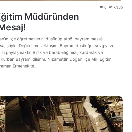
0
7.335
i Eğitim Müdüründen
Mesaj!
an’ın ilçe öğretmenlerini düşünüp attığı bayram mesajı
saj şöyle: Değerli meslektaşım, Bayram dostluğu, sevgiyi ve
zı paylaşmaktır. Birlik ve beraberliğimizi, kardeşlik ve
Kurban Bayramı dilerim. Nizamettin Doğan İlçe Milli Eğitim
araman Ermenek’te…