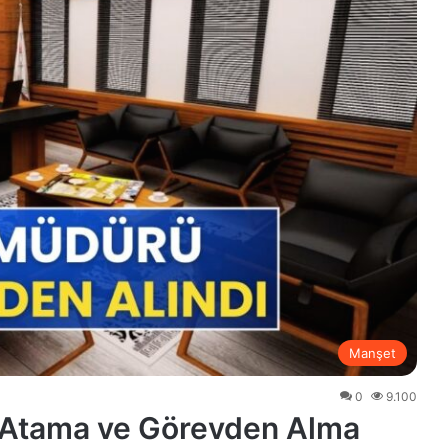
Manşet
0
9.100
ı Atama ve Görevden Alma