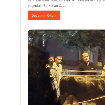
Fetih Mahallesi’nde bulunan okul binasında meydana 
yaşındaki Berkehan O.,…
Devamını Oku »