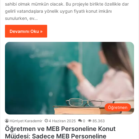
sahibi olmak mümkün olacak. Bu projeyle birlikte özellikle dar
gelirli vatandaşlara yönelik uygun fiyatlı konut imkânı
sunulurken, ev…
Devamını Oku »
Öğretmen
Hürriyet Karademir
4 Haziran 2025
0
85.363
Öğretmen ve MEB Personeline Konut
Müjdesi: Sadece MEB Personeline