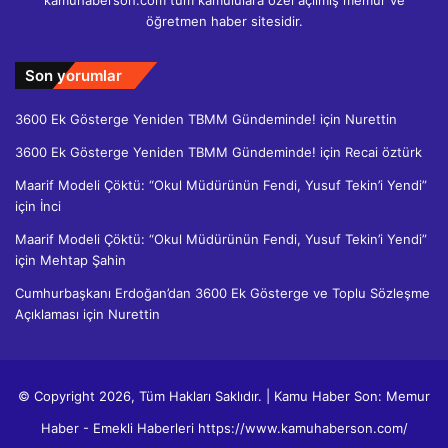
kamuhaberson.com tüm kamululara özel açılmış memur ve
öğretmen haber sitesidir.
Son yorumlar
3600 Ek Gösterge Yeniden TBMM Gündeminde!
için
Nurettin
3600 Ek Gösterge Yeniden TBMM Gündeminde!
için
Recai öztürk
Maarif Modeli Çöktü: “Okul Müdürünün Fendi, Yusuf Tekin’i Yendi”
için
İnci
Maarif Modeli Çöktü: “Okul Müdürünün Fendi, Yusuf Tekin’i Yendi”
için
Mehtap Şahin
Cumhurbaşkanı Erdoğan’dan 3600 Ek Gösterge ve Toplu Sözleşme
Açıklaması
için
Nurettin
© Copyright 2026, Tüm Hakları Saklıdır. | Kamu Haber Son: Memur
Haber - Emekli Haberleri https://www.kamuhaberson.com/