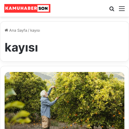
Ara
M
Ana Sayfa
/
kayısı
kayısı