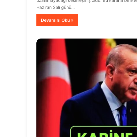
uzatılmayacağı kesinleşmiş oldu. Bu kararla birlikte
Haziran Salı günü…
Devamını Oku »