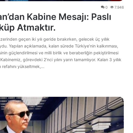
0
7.946
’dan Kabine Mesajı: Paslı
öküp Atmaktır.
rinden geçen iki yılı geride bırakırken, gelecek üç yıllık
oydu. Yapılan açıklamada, kalan sürede Türkiye’nin kalkınması,
in güçlendirilmesi ve milli birlik ve beraberliğin pekiştirilmesi
abinemiz, görevdeki 2’nci yılını yarın tamamlıyor. Kalan 3 yıllık
n refahını yükseltmek,…