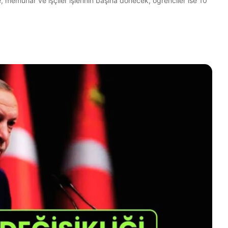
, memurlar ve işçiler işlerinin başına dönecek, öğrenciler ise 10