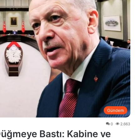
Gündem
0
2.663
Düğmeye Bastı: Kabine ve