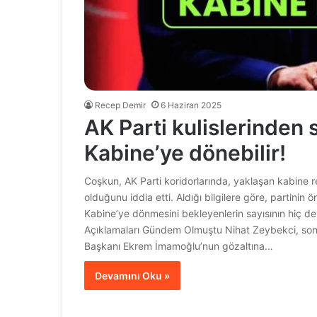
Recep Demir
6 Haziran 2025
AK Parti kulislerinden 
Kabine’ye dönebilir!
Coşkun, AK Parti koridorlarında, yaklaşan kabine r
olduğunu iddia etti. Aldığı bilgilere göre, partin
Kabine’ye dönmesini bekleyenlerin sayısının hiç d
Açıklamaları Gündem Olmuştu Nihat Zeybekci, son
Başkanı Ekrem İmamoğlu’nun gözaltına…
Devamını Oku »