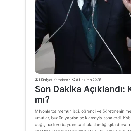
Hürriyet Karademir
8 Haziran 2025
Son Dakika Açıklandı: 
mı?
Milyonlarca memur, işçi, öğrenci ve öğretmenin me
umutlar, bugün yapılan açıklamayla sona erdi. Kabin
değişmedi ve bayram tatili planlandığı gibi devam