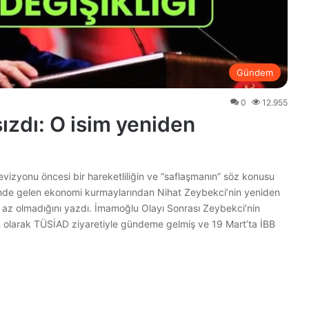
Gündem
0
12.955
sızdı: O isim yeniden
evizyonu öncesi bir hareketliliğin ve “saflaşmanın” söz konusu
in önde gelen ekonomi kurmaylarından Nihat Zeybekci’nin yeniden
e az olmadığını yazdı. İmamoğlu Olayı Sonrası Zeybekci’nin
 olarak TÜSİAD ziyaretiyle gündeme gelmiş ve 19 Mart’ta İBB