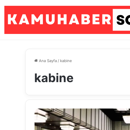
Ana Sayfa
/
kabine
kabine