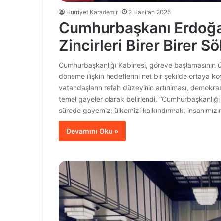
Hürriyet Karademir
2 Haziran 2025
Cumhurbaşkanı Erdoğan
Zincirleri Birer Birer S
Cumhurbaşkanlığı Kabinesi, göreve başlamasının üze
döneme ilişkin hedeflerini net bir şekilde ortaya k
vatandaşların refah düzeyinin artırılması, demokrasin
temel gayeler olarak belirlendi. “Cumhurbaşkanlığı K
sürede gayemiz; ülkemizi kalkındırmak, insanımızı
Devamını Oku »