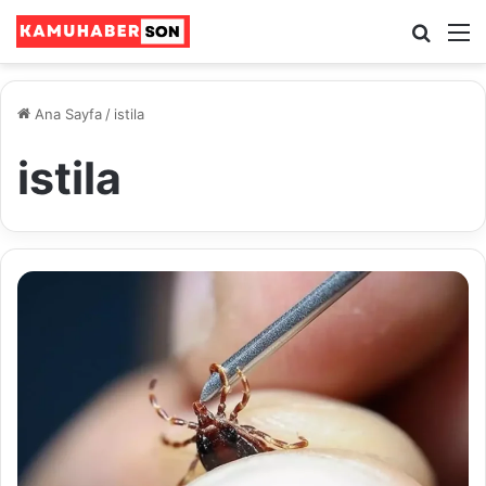
Ara
M
Ana Sayfa
/
istila
istila