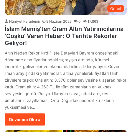
Genel
Hürriyet Karademir
9 Haziran 2025
0
17.863
İslam Memiş’ten Gram Altın Yatırımcılarına
‘Coşku’ Veren Haber: O Tarihte Rekorlar
Geliyor!
Altın Neden Rekor Kırdı? İşte Detaylar! Bayram öncesindeki
dönemde altın fiyatlarındaki sıçrayışın ardında, küresel
jeopolitik gelişmeler ve ekonomik belirsizlikler yatıyor. Güvenli
liman arayışındaki yatırımcılar, altına yönelerek fiyatları tarihi
zirvelere taşıdı: Ons altın: 3.370 dolar seviyesine ulaşarak rekor
kırdı. Gram altın: 4.263 TL ile tüm zamanların en yüksek
seviyesini gördü. Rusya-Ukrayna savaşındaki ateşkes
umutlarının zayıflaması, Orta Doğu’daki jeopolitik risklerin
yükselmesi ve…
Devamını Oku »