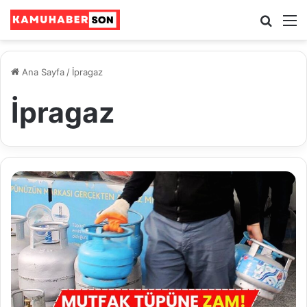
Ara
M
Ana Sayfa
/
İpragaz
İpragaz