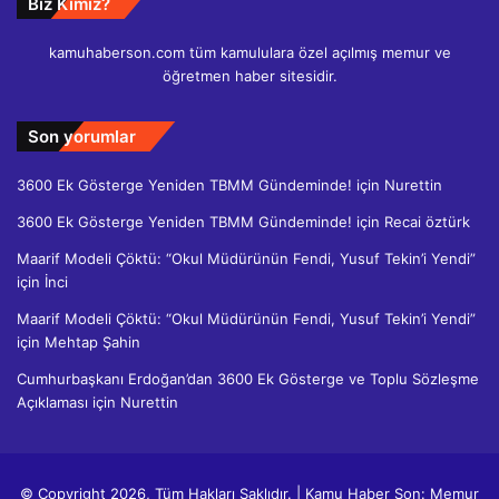
Biz Kimiz?
kamuhaberson.com tüm kamululara özel açılmış memur ve
öğretmen haber sitesidir.
Son yorumlar
3600 Ek Gösterge Yeniden TBMM Gündeminde!
için
Nurettin
3600 Ek Gösterge Yeniden TBMM Gündeminde!
için
Recai öztürk
Maarif Modeli Çöktü: “Okul Müdürünün Fendi, Yusuf Tekin’i Yendi”
için
İnci
Maarif Modeli Çöktü: “Okul Müdürünün Fendi, Yusuf Tekin’i Yendi”
için
Mehtap Şahin
Cumhurbaşkanı Erdoğan’dan 3600 Ek Gösterge ve Toplu Sözleşme
Açıklaması
için
Nurettin
© Copyright 2026, Tüm Hakları Saklıdır. | Kamu Haber Son: Memur