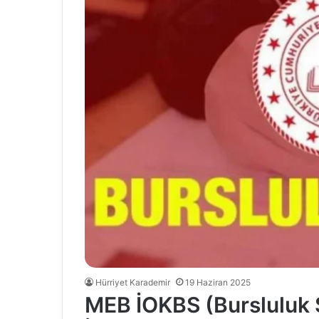
Hürriyet Karademir
19 Haziran 2025
MEB İOKBS (Bursluluk S