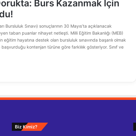
orukta: Burs Kazanmak İçin
ldu!
rı Bursluluk Sınavı) sonuçlarının 30 Mayıs’ta açıklanacak
leyen taban puanlar nihayet netleşti. Milli Eğitim Bakanlığı (MEB)
in eğitim hayatına destek olan bursluluk sınavında başarılı olmak
e başvurduğu kontenjan türüne göre farklılık gösteriyor. Sınıf ve
Biz Kimiz?