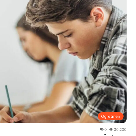
Öğretmen
0
30.230