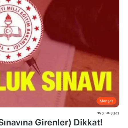
Manşet
0
3.141
ınavına Girenler) Dikkat!