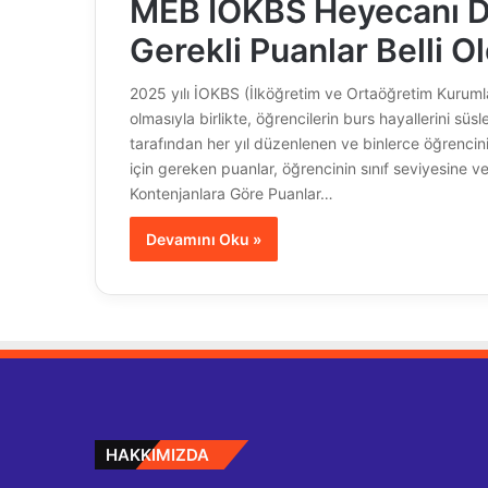
MEB İOKBS Heyecanı D
Gerekli Puanlar Belli O
2025 yılı İOKBS (İlköğretim ve Ortaöğretim Kurumla
olmasıyla birlikte, öğrencilerin burs hayallerini süs
tarafından her yıl düzenlenen ve binlerce öğrencin
için gereken puanlar, öğrencinin sınıf seviyesine v
Kontenjanlara Göre Puanlar…
Devamını Oku »
HAKKIMIZDA