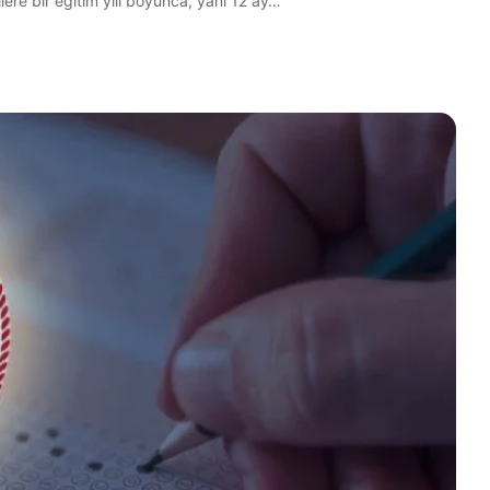
ilere bir eğitim yılı boyunca, yani 12 ay…