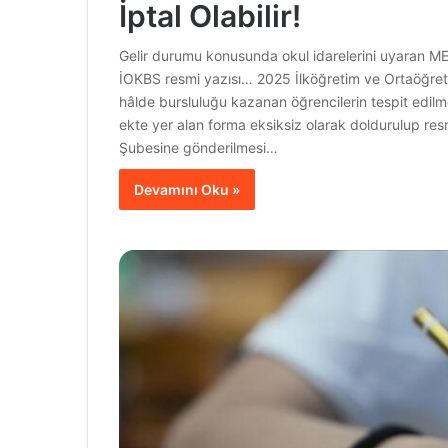
İptal Olabilir!
Gelir durumu konusunda okul idarelerini uyaran MEB, 
İOKBS resmi yazısı… 2025 İlköğretim ve Ortaöğretim
hâlde bursluluğu kazanan öğrencilerin tespit edilmes
ekte yer alan forma eksiksiz olarak doldurulup res
Şubesine gönderilmesi…
Devamını Oku »