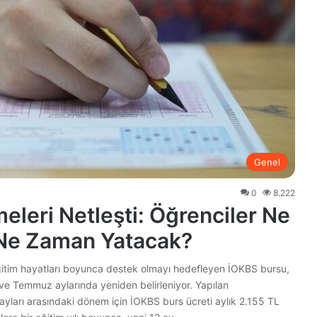
Genel
0
8.222
leri Netleşti: Öğrenciler Ne
s Ne Zaman Yatacak?
ğitim hayatları boyunca destek olmayı hedefleyen İOKBS bursu,
ve Temmuz aylarında yeniden belirleniyor. Yapılan
yları arasındaki dönem için İOKBS burs ücreti aylık 2.155 TL