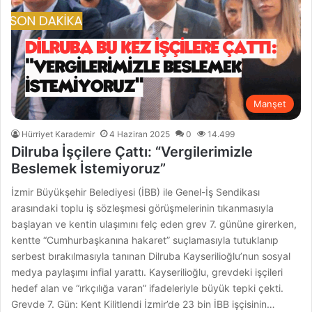
Manşet
Hürriyet Karademir
4 Haziran 2025
0
14.499
Dilruba İşçilere Çattı: “Vergilerimizle
Beslemek İstemiyoruz”
İzmir Büyükşehir Belediyesi (İBB) ile Genel-İş Sendikası
arasındaki toplu iş sözleşmesi görüşmelerinin tıkanmasıyla
başlayan ve kentin ulaşımını felç eden grev 7. gününe girerken,
kentte “Cumhurbaşkanına hakaret” suçlamasıyla tutuklanıp
serbest bırakılmasıyla tanınan Dilruba Kayserilioğlu’nun sosyal
medya paylaşımı infial yarattı. Kayserilioğlu, grevdeki işçileri
hedef alan ve “ırkçılığa varan” ifadeleriyle büyük tepki çekti.
Grevde 7. Gün: Kent Kilitlendi İzmir’de 23 bin İBB işçisinin…