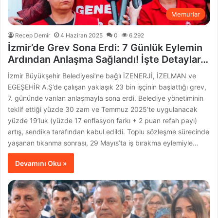
Memurlar
Recep Demir
4 Haziran 2025
0
6.292
İzmir’de Grev Sona Erdi: 7 Günlük Eylemin
Ardından Anlaşma Sağlandı! İşte Detaylar…
İzmir Büyükşehir Belediyesi’ne bağlı İZENERJİ, İZELMAN ve
EGEŞEHİR A.Ş’de çalışan yaklaşık 23 bin işçinin başlattığı grev,
7. gününde varılan anlaşmayla sona erdi. Belediye yönetiminin
teklif ettiği yüzde 30 zam ve Temmuz 2025’te uygulanacak
yüzde 19’luk (yüzde 17 enflasyon farkı + 2 puan refah payı)
artış, sendika tarafından kabul edildi. Toplu sözleşme sürecinde
yaşanan tıkanma sonrası, 29 Mayıs’ta iş bırakma eylemiyle…
Devamını Oku »