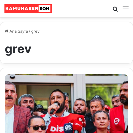
Ara
M
Ana Sayfa
/
grev
grev