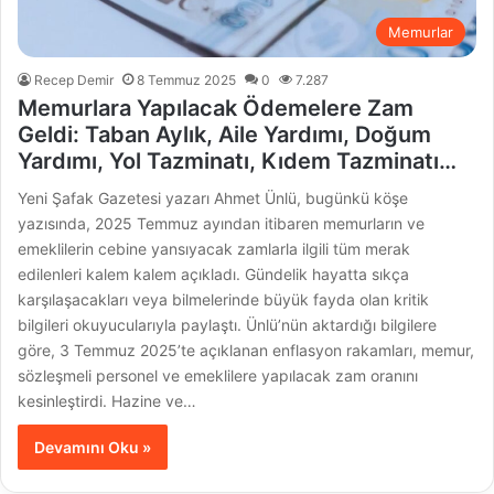
Memurlar
Recep Demir
8 Temmuz 2025
0
7.287
Memurlara Yapılacak Ödemelere Zam
Geldi: Taban Aylık, Aile Yardımı, Doğum
Yardımı, Yol Tazminatı, Kıdem Tazminatı…
Yeni Şafak Gazetesi yazarı Ahmet Ünlü, bugünkü köşe
yazısında, 2025 Temmuz ayından itibaren memurların ve
emeklilerin cebine yansıyacak zamlarla ilgili tüm merak
edilenleri kalem kalem açıkladı. Gündelik hayatta sıkça
karşılaşacakları veya bilmelerinde büyük fayda olan kritik
bilgileri okuyucularıyla paylaştı. Ünlü’nün aktardığı bilgilere
göre, 3 Temmuz 2025’te açıklanan enflasyon rakamları, memur,
sözleşmeli personel ve emeklilere yapılacak zam oranını
kesinleştirdi. Hazine ve…
Devamını Oku »