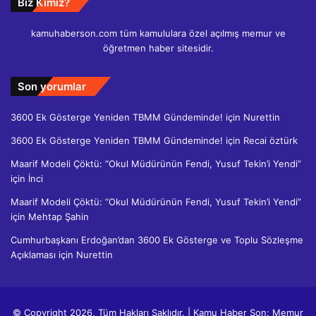
Biz Kimiz?
kamuhaberson.com tüm kamululara özel açılmış memur ve
öğretmen haber sitesidir.
Son yorumlar
3600 Ek Gösterge Yeniden TBMM Gündeminde!
için
Nurettin
3600 Ek Gösterge Yeniden TBMM Gündeminde!
için
Recai öztürk
Maarif Modeli Çöktü: “Okul Müdürünün Fendi, Yusuf Tekin’i Yendi”
için
İnci
Maarif Modeli Çöktü: “Okul Müdürünün Fendi, Yusuf Tekin’i Yendi”
için
Mehtap Şahin
Cumhurbaşkanı Erdoğan’dan 3600 Ek Gösterge ve Toplu Sözleşme
Açıklaması
için
Nurettin
© Copyright 2026, Tüm Hakları Saklıdır. | Kamu Haber Son: Memur