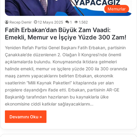
Memurlar
Recep Demir
12 Mayıs 2025
1
1.562
Fatih Erbakan’dan Büyük Zam Vaadi:
Emekli, Memur ve İşçiye Yüzde 300 Zam!
Yeniden Refah Partisi Genel Başkanı Fatih Erbakan, partisinin
Çanakkale’de düzenlenen 2. Olağan İl Kongresi’nde önemli
açıklamalarda bulundu. Konuşmasında iktidara gelmeleri
halinde emekli, memur ve işçilere yüzde 200 ila 300 oranında
maaş zammı yapacaklarını belirten Erbakan, ekonomik
vaatlerinin “Milli Kaynak Paketleri” kitaplarında yer alan
projelere dayandığını ifade etti. Erbakan, partisinin AR-GE
Başkanlığı tarafından hazırlanan bu kaynaklarla ülke
ekonomisine ciddi katkılar sağlayacaklarını…
Devamını Oku »