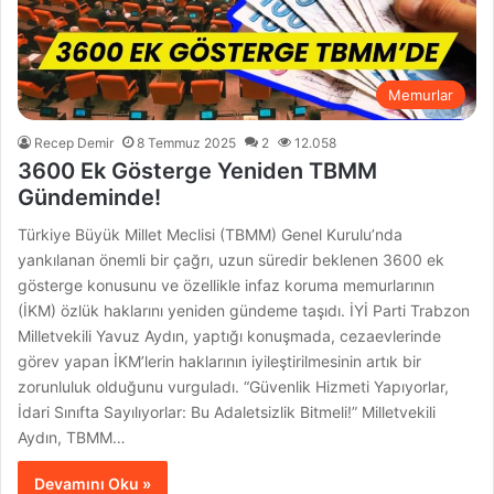
Memurlar
Recep Demir
8 Temmuz 2025
2
12.058
3600 Ek Gösterge Yeniden TBMM
Gündeminde!
Türkiye Büyük Millet Meclisi (TBMM) Genel Kurulu’nda
yankılanan önemli bir çağrı, uzun süredir beklenen 3600 ek
gösterge konusunu ve özellikle infaz koruma memurlarının
(İKM) özlük haklarını yeniden gündeme taşıdı. İYİ Parti Trabzon
Milletvekili Yavuz Aydın, yaptığı konuşmada, cezaevlerinde
görev yapan İKM’lerin haklarının iyileştirilmesinin artık bir
zorunluluk olduğunu vurguladı. “Güvenlik Hizmeti Yapıyorlar,
İdari Sınıfta Sayılıyorlar: Bu Adaletsizlik Bitmeli!” Milletvekili
Aydın, TBMM…
Devamını Oku »