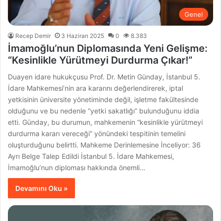
Genel
Recep Demir
3 Haziran 2025
0
8.383
İmamoğlu’nun Diplomasında Yeni Gelişme:
“Kesinlikle Yürütmeyi Durdurma Çıkar!”
Duayen idare hukukçusu Prof. Dr. Metin Günday, İstanbul 5.
İdare Mahkemesi’nin ara kararını değerlendirerek, iptal
yetkisinin üniversite yönetiminde değil, işletme fakültesinde
olduğunu ve bu nedenle “yetki sakatlığı” bulunduğunu iddia
etti. Günday, bu durumun, mahkemenin “kesinlikle yürütmeyi
durdurma kararı vereceği” yönündeki tespitinin temelini
oluşturduğunu belirtti. Mahkeme Derinlemesine İnceliyor: 36
Ayrı Belge Talep Edildi İstanbul 5. İdare Mahkemesi,
İmamoğlu’nun diploması hakkında önemli…
Devamını Oku »