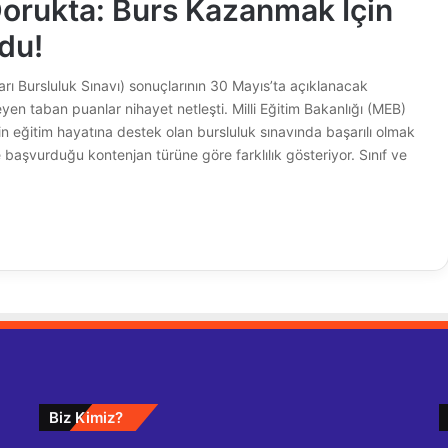
orukta: Burs Kazanmak İçin
ldu!
rı Bursluluk Sınavı) sonuçlarının 30 Mayıs’ta açıklanacak
leyen taban puanlar nihayet netleşti. Milli Eğitim Bakanlığı (MEB)
in eğitim hayatına destek olan bursluluk sınavında başarılı olmak
e başvurduğu kontenjan türüne göre farklılık gösteriyor. Sınıf ve
Biz Kimiz?