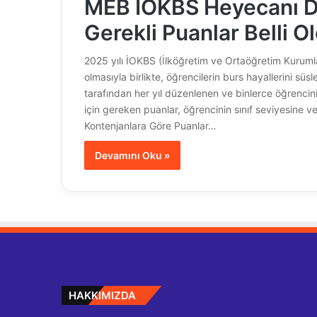
MEB İOKBS Heyecanı D
Gerekli Puanlar Belli O
2025 yılı İOKBS (İlköğretim ve Ortaöğretim Kurumla
olmasıyla birlikte, öğrencilerin burs hayallerini süs
tarafından her yıl düzenlenen ve binlerce öğrencin
için gereken puanlar, öğrencinin sınıf seviyesine v
Kontenjanlara Göre Puanlar…
Devamını Oku »
HAKKIMIZDA