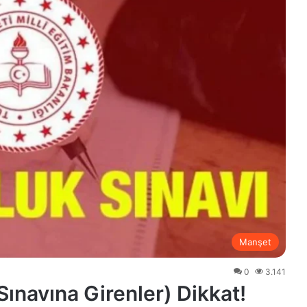
Manşet
0
3.141
ınavına Girenler) Dikkat!