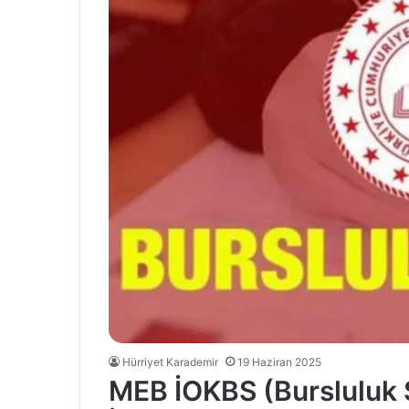
Hürriyet Karademir
19 Haziran 2025
MEB İOKBS (Bursluluk S