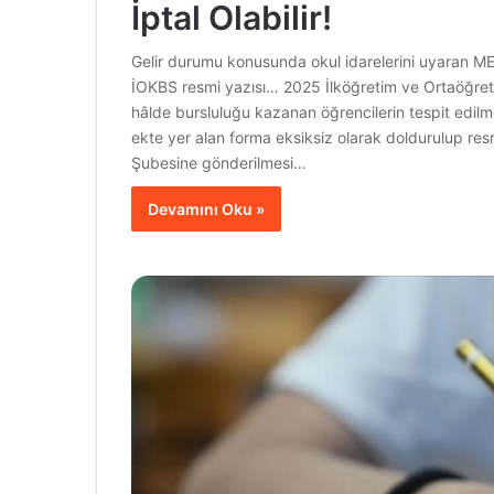
İptal Olabilir!
Gelir durumu konusunda okul idarelerini uyaran MEB, 
İOKBS resmi yazısı… 2025 İlköğretim ve Ortaöğretim
hâlde bursluluğu kazanan öğrencilerin tespit edilmes
ekte yer alan forma eksiksiz olarak doldurulup res
Şubesine gönderilmesi…
Devamını Oku »