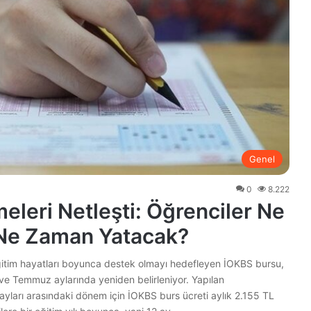
Genel
0
8.222
leri Netleşti: Öğrenciler Ne
s Ne Zaman Yatacak?
ğitim hayatları boyunca destek olmayı hedefleyen İOKBS bursu,
ve Temmuz aylarında yeniden belirleniyor. Yapılan
yları arasındaki dönem için İOKBS burs ücreti aylık 2.155 TL