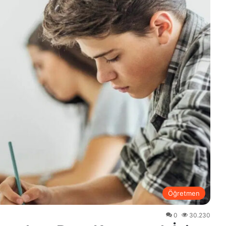
Öğretmen
0
30.230