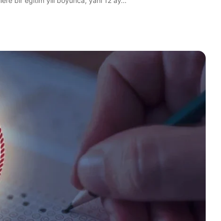
ilere bir eğitim yılı boyunca, yani 12 ay…