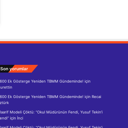
Son yorumlar
600 Ek Gösterge Yeniden TBMM Gündeminde!
için
urettin
600 Ek Gösterge Yeniden TBMM Gündeminde!
için
Recai
ztürk
aarif Modeli Çöktü: “Okul Müdürünün Fendi, Yusuf Tekin’i
endi”
için
İnci
aarif Modeli Çöktü: “Okul Müdürünün Fendi, Yusuf Tekin’i