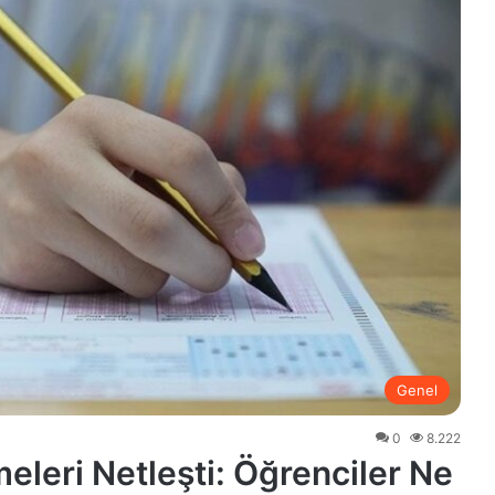
Genel
0
8.222
leri Netleşti: Öğrenciler Ne