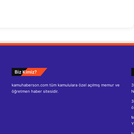
Biz Kimiz?
kamuhaberson.com tüm kamululara özel açılmış memur ve
3
öğretmen haber sitesidir.
N
3
ö
M
Y
M