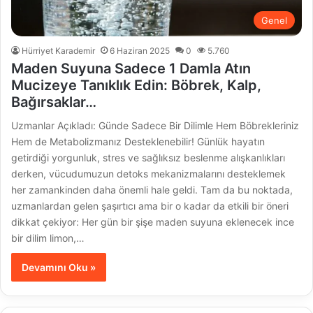
Genel
Hürriyet Karademir
6 Haziran 2025
0
5.760
Maden Suyuna Sadece 1 Damla Atın
Mucizeye Tanıklık Edin: Böbrek, Kalp,
Bağırsaklar…
Uzmanlar Açıkladı: Günde Sadece Bir Dilimle Hem Böbrekleriniz
Hem de Metabolizmanız Desteklenebilir! Günlük hayatın
getirdiği yorgunluk, stres ve sağlıksız beslenme alışkanlıkları
derken, vücudumuzun detoks mekanizmalarını desteklemek
her zamankinden daha önemli hale geldi. Tam da bu noktada,
uzmanlardan gelen şaşırtıcı ama bir o kadar da etkili bir öneri
dikkat çekiyor: Her gün bir şişe maden suyuna eklenecek ince
bir dilim limon,…
Devamını Oku »