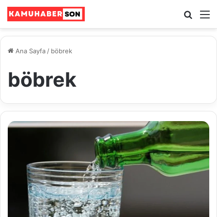
Ara
M
Ana Sayfa
/
böbrek
böbrek