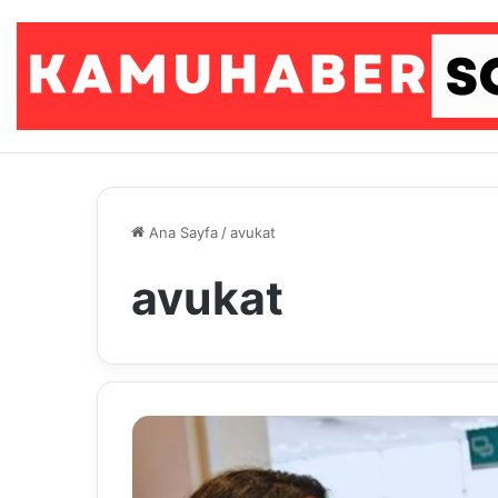
Ana Sayfa
/
avukat
avukat