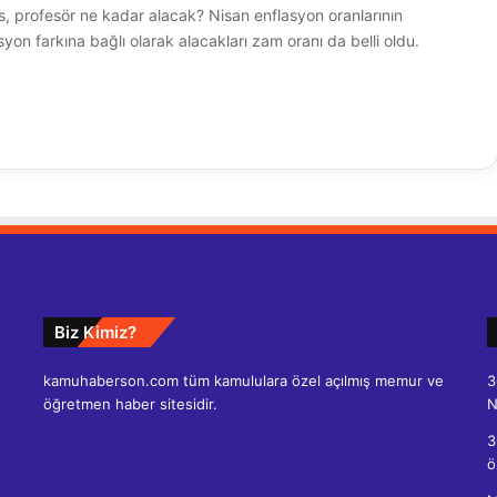
is, profesör ne kadar alacak? Nisan enflasyon oranlarının
syon farkına bağlı olarak alacakları zam oranı da belli oldu.
Biz Kimiz?
kamuhaberson.com tüm kamululara özel açılmış memur ve
3
öğretmen haber sitesidir.
N
3
ö