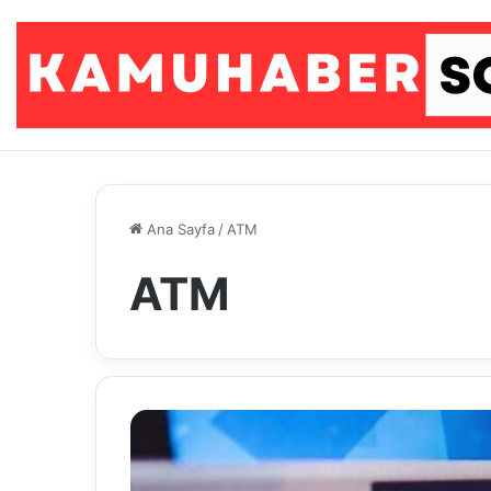
Ana Sayfa
/
ATM
ATM