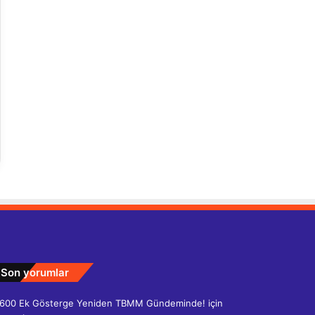
Son yorumlar
600 Ek Gösterge Yeniden TBMM Gündeminde!
için