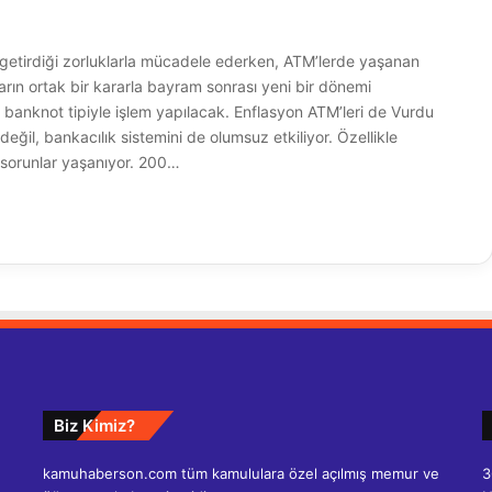
 getirdiği zorluklarla mücadele ederken, ATM’lerde yaşanan
aların ortak bir kararla bayram sonrası yeni bir dönemi
banknot tipiyle işlem yapılacak. Enflasyon ATM’leri de Vurdu
il, bankacılık sistemini de olumsuz etkiliyor. Özellikle
 sorunlar yaşanıyor. 200…
Biz Kimiz?
kamuhaberson.com tüm kamululara özel açılmış memur ve
3