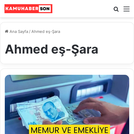
Ara
M
Ana Sayfa
/
Ahmed eş-Şara
Ahmed eş-Şara