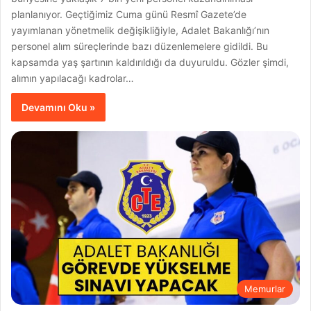
planlanıyor. Geçtiğimiz Cuma günü Resmî Gazete’de
yayımlanan yönetmelik değişikliğiyle, Adalet Bakanlığı’nın
personel alım süreçlerinde bazı düzenlemelere gidildi. Bu
kapsamda yaş şartının kaldırıldığı da duyuruldu. Gözler şimdi,
alımın yapılacağı kadrolar…
Devamını Oku »
Memurlar