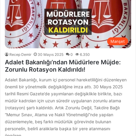
Manşet
Recep Demir
30 Mayıs 2025
0
6.350
Adalet Bakanlığı’ndan Müdürlere Müjde:
Zorunlu Rotasyon Kaldırıldı!
Adalet Bakanlığı, kurum içi personel hareketliliğini düzenleyen
önemli bir yönetmelik değişikliğine imza attı. 30 Mayıs 2025
tarihli Resmi Gazete’de yayımlanan değişiklikle birlikte, bazı
müdür kadroları için uzun süredir uygulanan zorunlu atama
(rotasyon) şartı kaldırıldı. Artık Zorunlu Değil, Takdire Bağlı
“Memur Sınav, Atama ve Nakil Yönetmeliği”nde yapılan
düzenlemeyle, beş farklı müdürlük görevinde bulunan
personelin, belirli aralıklarla başka bir yere atanmasını
öngören…