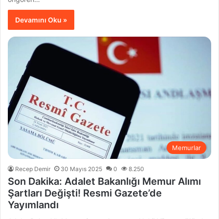
Devamını Oku »
Memurlar
Recep Demir
30 Mayıs 2025
0
8.250
Son Dakika: Adalet Bakanlığı Memur Alımı
Şartları Değişti! Resmi Gazete’de
Yayımlandı