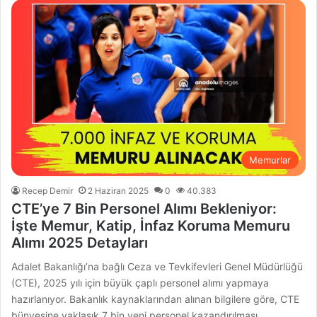
Memurlar
Recep Demir
2 Haziran 2025
0
40.383
CTE’ye 7 Bin Personel Alımı Bekleniyor:
İşte Memur, Katip, İnfaz Koruma Memuru
Alımı 2025 Detayları
Adalet Bakanlığı’na bağlı Ceza ve Tevkifevleri Genel Müdürlüğü
(CTE), 2025 yılı için büyük çaplı personel alımı yapmaya
hazırlanıyor. Bakanlık kaynaklarından alınan bilgilere göre, CTE
bünyesine yaklaşık 7 bin yeni personel kazandırılması