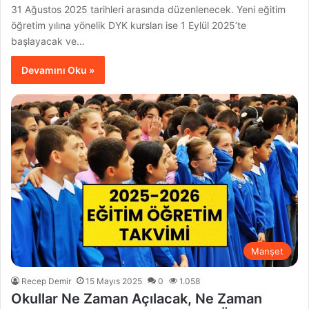
31 Ağustos 2025 tarihleri arasında düzenlenecek. Yeni eğitim
öğretim yılına yönelik DYK kursları ise 1 Eylül 2025’te
başlayacak ve…
Devamını Oku »
Manşet
Recep Demir
15 Mayıs 2025
0
1.058
Okullar Ne Zaman Açılacak, Ne Zaman